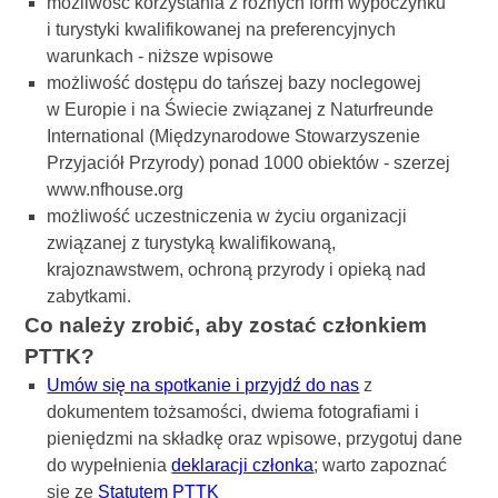
możliwość korzystania z różnych form wypoczynku
i turystyki kwalifikowanej na preferencyjnych
warunkach - niższe wpisowe
możliwość dostępu do tańszej bazy noclegowej
w Europie i na Świecie związanej z Naturfreunde
International (Międzynarodowe Stowarzyszenie
Przyjaciół Przyrody) ponad 1000 obiektów - szerzej
www.nfhouse.org
możliwość uczestniczenia w życiu organizacji
związanej z turystyką kwalifikowaną,
krajoznawstwem, ochroną przyrody i opieką nad
zabytkami.
Co należy zrobić, aby zostać członkiem
PTTK?
Umów się na spotkanie i przyjdź do nas
z
dokumentem tożsamości, dwiema fotografiami i
pieniędzmi na składkę oraz wpisowe, przygotuj dane
do wypełnienia
deklaracji członka
; warto zapoznać
się ze
Statutem PTTK