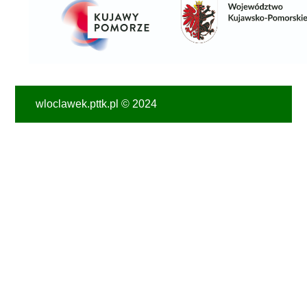
wloclawek.pttk.pl © 2024