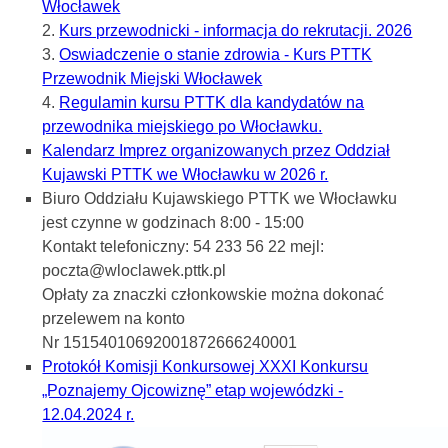
Włocławek
2.
Kurs przewodnicki - informacja do rekrutacji. 2026
3.
Oswiadczenie o stanie zdrowia - Kurs PTTK
Przewodnik Miejski Włocławek
4.
Regulamin kursu PTTK dla kandydatów na
przewodnika miejskiego po Włocławku.
Kalendarz Imprez organizowanych przez Oddział
Kujawski PTTK we Włocławku w 2026 r.
Biuro Oddziału Kujawskiego PTTK we Włocławku
jest czynne w godzinach 8:00 - 15:00
Kontakt telefoniczny: 54 233 56 22 mejl:
poczta@wloclawek.pttk.pl
Opłaty za znaczki członkowskie można dokonać
przelewem na konto
Nr 15154010692001872666240001
Protokół Komisji Konkursowej XXXI Konkursu
„Poznajemy Ojcowiznę” etap wojewódzki -
12.04.2024 r.